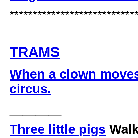
***************************
TRAMS
When a clown moves 
circus.
________
Three little pigs
Walk