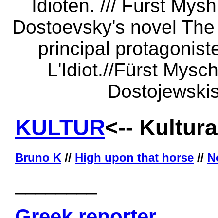
KULTUR
<-- Kultura
Bruno K
//
High upon that horse
//
N
________
Greek reporter