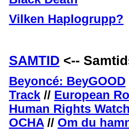
Vilken Haplogrupp?
SAMTID
<-- Samtid
Beyoncé: BeyGOOD
Track
//
European Ro
Human Rights Watc
OCHA
//
Om du hamna